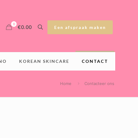
0
€0.00
Een afspraak maken
INO
KOREAN SKINCARE
CONTACT
Home
Contacteer ons