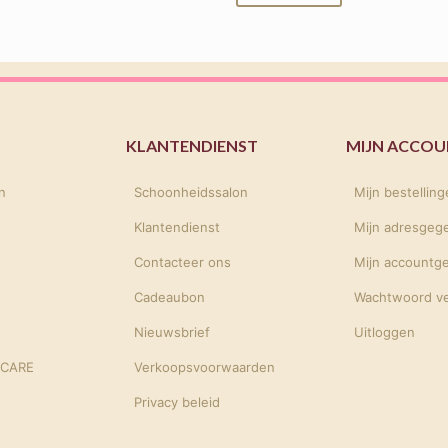
KLANTENDIENST
MIJN ACCO
n
Schoonheidssalon
Mijn bestellin
Klantendienst
Mijn adresgeg
Contacteer ons
Mijn accountg
Cadeaubon
Wachtwoord v
Nieuwsbrief
Uitloggen
NCARE
Verkoopsvoorwaarden
Privacy beleid