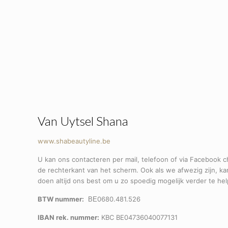
Van Uytsel Shana
www.shabeautyline.be
U kan ons contacteren per mail, telefoon of via Facebook c
de rechterkant van het scherm. Ook als we afwezig zijn, ka
doen altijd ons best om u zo spoedig mogelijk verder te he
BTW nummer:
0680.481.526
BE
IBAN rek. nummer:
KBC BE04736040077131