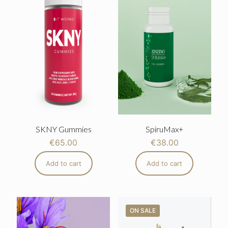
SKNY Gummies
SpiruMax+
€
65.00
€
38.00
Add to cart
Add to cart
ON SALE