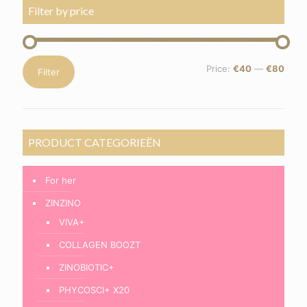
Filter by price
Min
Max
Price:
€40
—
€80
Filter
price
price
PRODUCT CATEGORIEËN
For her
ZINZINO
VIVA+
COLLAGEN BOOZT
ZINOBIOTIC+
PHYCOSCI+ X20