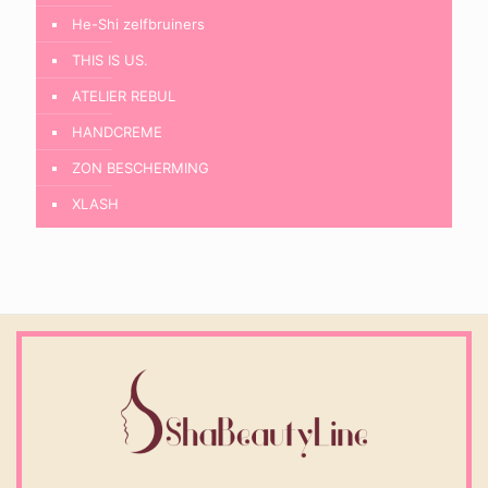
He-Shi zelfbruiners
THIS IS US.
ATELIER REBUL
HANDCREME
ZON BESCHERMING
XLASH