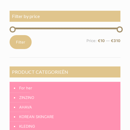
Filter by price
Min
Max
Price:
€10
—
€310
Filter
price
price
PRODUCT CATEGORIEËN
For her
ZINZINO
AHAVA
KOREAN SKINCARE
KLEDING