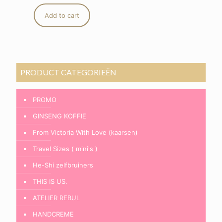
Add to cart
PRODUCT CATEGORIEËN
PROMO
GINSENG KOFFIE
From Victoria With Love (kaarsen)
Travel Sizes ( mini's )
He-Shi zelfbruiners
THIS IS US.
ATELIER REBUL
HANDCREME