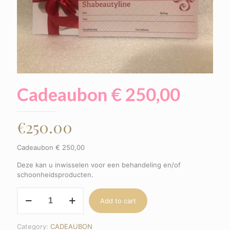
Cadeaubon € 250,00
€
250.00
Cadeaubon € 250,00
Deze kan u inwisselen voor een behandeling en/of
schoonheidsproducten.
Cadeaubon
Add to cart
€
250,00
quantity
Category:
CADEAUBON