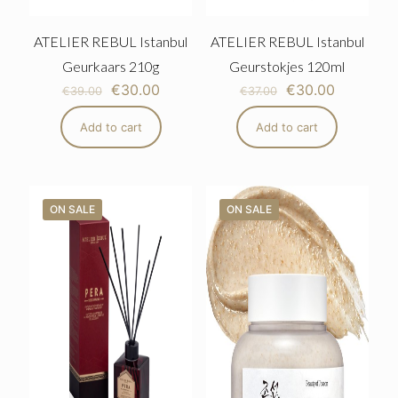
ATELIER REBUL Istanbul
ATELIER REBUL Istanbul
Geurkaars 210g
Geurstokjes 120ml
€
30.00
€
30.00
€
39.00
€
37.00
Add to cart
Add to cart
ON SALE
ON SALE