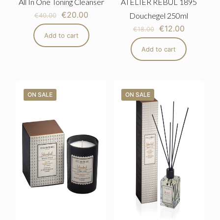
All In One Toning Cleanser
ATELIER REBUL 1895
€
20.00
Douchegel 250ml
€
40.00
€
12.00
€
18.00
Add to cart
Add to cart
ON SALE
ON SALE