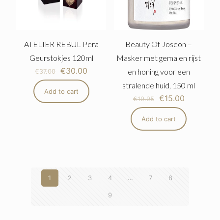
ATELIER REBUL Pera
Beauty Of Joseon –
Geurstokjes 120ml
Masker met gemalen rijst
€
30.00
en honing voor een
€
37.00
stralende huid, 150 ml
Add to cart
€
15.00
€
19.95
Add to cart
1
2
3
4
…
7
8
9