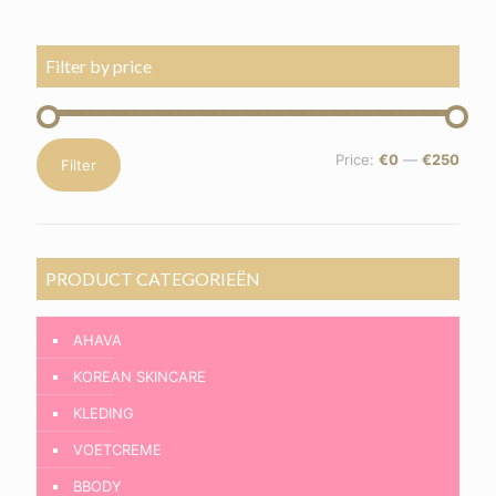
Filter by price
Min
Max
Price:
€0
—
€250
Filter
price
price
PRODUCT CATEGORIEËN
AHAVA
KOREAN SKINCARE
KLEDING
VOETCREME
BBODY