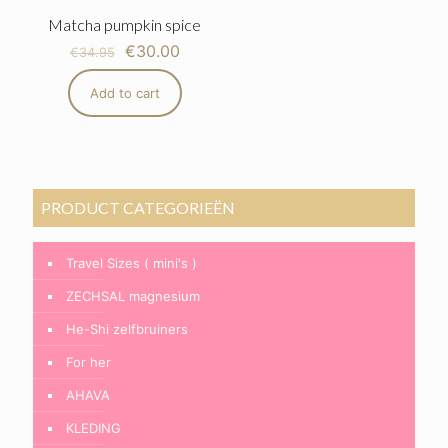
Matcha pumpkin spice
€
30.00
€
34.95
Add to cart
PRODUCT CATEGORIEËN
Travel Sizes ( mini's )
ZECHSAL magnesium
He-Shi zelfbruiners
For her
AHAVA
KLEDING