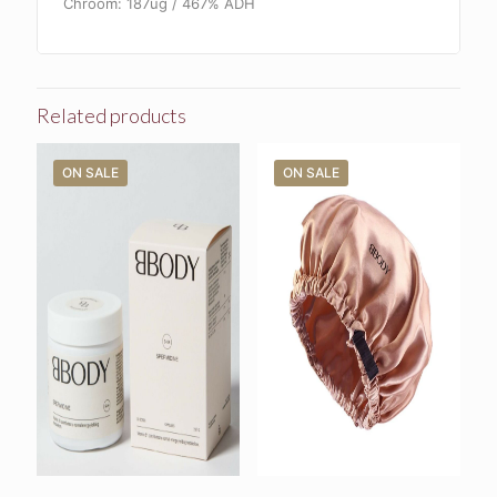
Chroom: 187ug / 467% ADH
Related products
ON SALE
ON SALE