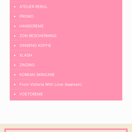
ATELIER REBUL
PROMO
HANDCREME
ZON BESCHERMING
GINSENG KOFFIE
XLASH
ZINZINO
KOREAN SKINCARE
From Victoria With Love (kaarsen)
VOETCREME