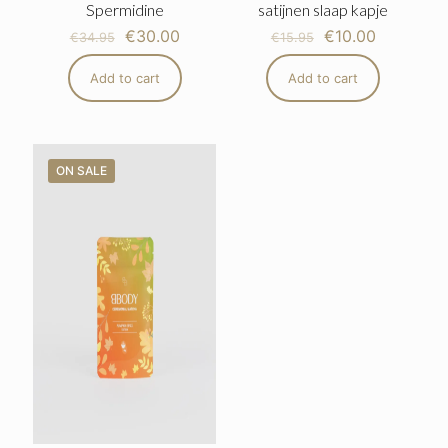
Spermidine
satijnen slaap kapje
€
30.00
€
10.00
€
34.95
€
15.95
Add to cart
Add to cart
ON SALE