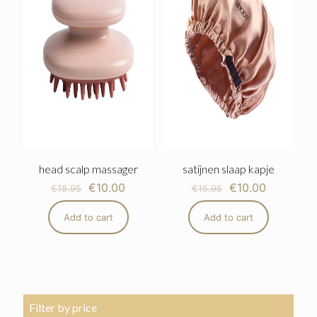
head scalp massager
satijnen slaap kapje
€
10.00
€
10.00
€
18.95
€
15.95
Add to cart
Add to cart
Filter by price