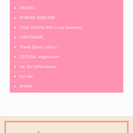
ZINZINO
KOREAN SKINCARE
From Victoria With Love (kaarsen)
VOETCREME
Travel Sizes ( mini's )
ZECHSAL magnesium
He-Shi zelfbruiners
For her
AHAVA