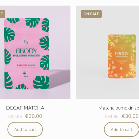
LE
ON SALE
Product
DECAF MATCHA
Matcha pumpkin sp
€
20.00
€
30.00
€
34.95
€
34.95
Add to cart
Add to cart