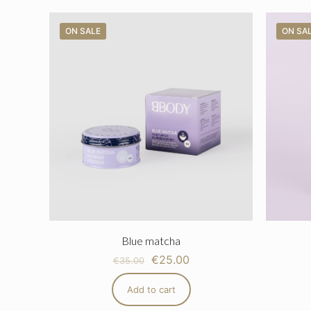
ON SALE
ON SA
Blue matcha
€
25.00
€
35.00
Add to cart