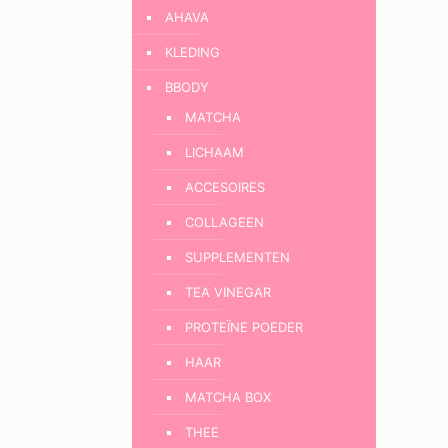
AHAVA
KLEDING
BBODY
MATCHA
LICHAAM
ACCESOIRES
COLLAGEEN
SUPPLEMENTEN
TEA VINEGAR
PROTEÏNE POEDER
HAAR
MATCHA BOX
THEE