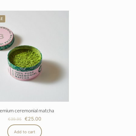
LE
emium ceremonial matcha
€
25.00
€
39.95
Add to cart