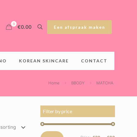
0
€0.00
Een afspraak maken
INO
KOREAN SKINCARE
CONTACT
Home
BBODY
MATCHA
Filter by price
Min
Max