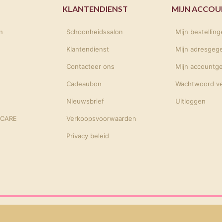
KLANTENDIENST
MIJN ACCO
n
Schoonheidssalon
Mijn bestellin
Klantendienst
Mijn adresgeg
Contacteer ons
Mijn accountg
Cadeaubon
Wachtwoord v
Nieuwsbrief
Uitloggen
NCARE
Verkoopsvoorwaarden
Privacy beleid