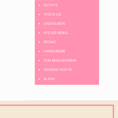
SOTHYS
THIS IS US.
CADEAUBON
ATELIER REBUL
PROMO
HANDCREME
ZON BESCHERMING
GINSENG KOFFIE
XLASH