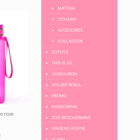
MATCHA
LICHAAM
ACCESOIRES
COLLAGEEN
SOTHYS
THIS IS US.
CADEAUBON
ATELIER REBUL
PROMO
HANDCREME
le roze
ZON BESCHERMING
GINSENG KOFFIE
XLASH