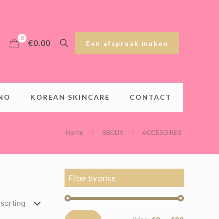
0
€0.00
Een afspraak maken
INO
KOREAN SKINCARE
CONTACT
Home
BBODY
ACCESOIRES
Filter by price
Min
Max