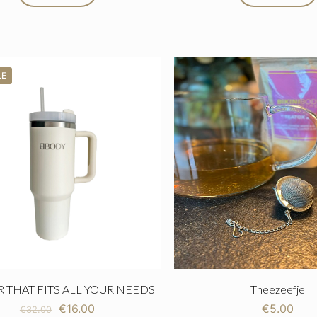
LE
R THAT FITS ALL YOUR NEEDS
Theezeefje
€
16.00
€
5.00
€
32.00