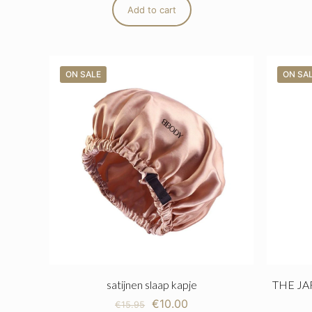
Add to cart
ON SALE
ON SA
satijnen slaap kapje
THE JA
€
10.00
€
15.95