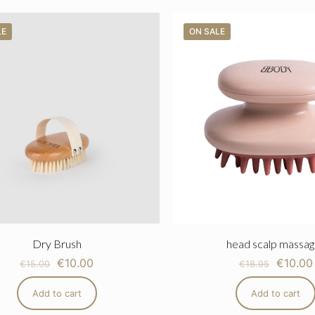
LE
ON SALE
Product
Dry Brush
head scalp massag
€
10.00
€
10.00
€
15.00
€
18.95
Add to cart
Add to cart