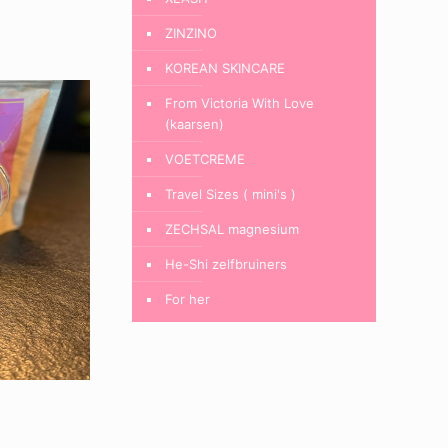
ZINZINO
KOREAN SKINCARE
From Victoria With Love
(kaarsen)
VOETCREME
Travel Sizes ( mini's )
ZECHSAL magnesium
He-Shi zelfbruiners
For her