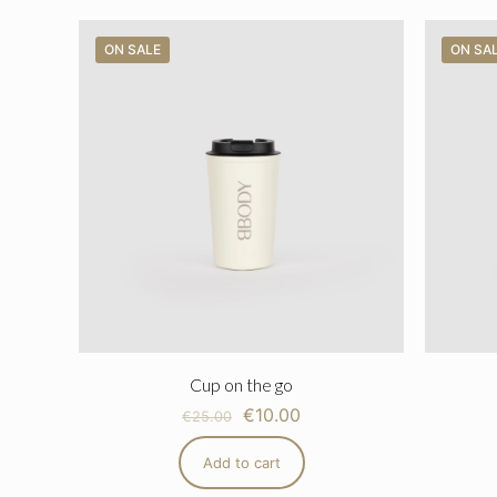
ON SALE
ON SA
Cup on the go
€
10.00
€
25.00
Add to cart