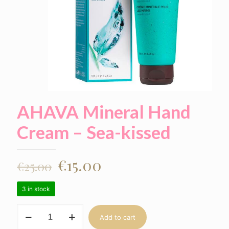
AHAVA Mineral Hand
Cream – Sea-kissed
€
15.00
€
25.00
3 in stock
AHAVA
Add to cart
Mineral
Hand