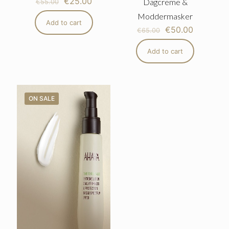
€
25.00
Dagcreme &
€
55.00
Moddermasker
Add to cart
€
50.00
€
65.00
Add to cart
ON SALE