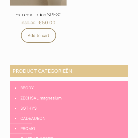
Extreme lotion SPF30
€
50.00
€
89.00
Add to cart
PRODUCT CATEGORIEËN
BBODY
ZECHSAL magnesium
SOTHYS
CADEAUBON
PROMO