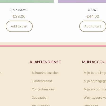
SpiruMax+
VIVA+
€
38.00
€
44.00
Add to cart
Add to cart
KLANTENDIENST
MIJN ACCO
n
Schoonheidssalon
Mijn bestellin
Klantendienst
Mijn adresgeg
Contacteer ons
Mijn accountg
Cadeaubon
Wachtwoord v
Nieuwsbrief
Uitloggen