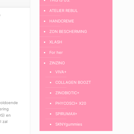
ATELIER REBUL
n
HANDCREME
ZON BESCHERMING
XLASH
For her
ZINZINO
VIVA+
COLLAGEN BOOZT
ZINOBIOTIC+
 voldoende
PHYCOSCI+ X20
ering
SPIRUMAX+
OS) en
 zal
SKNYgummies