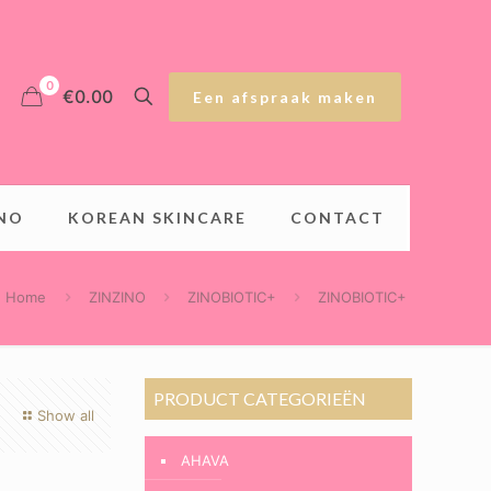
0
€0.00
Een afspraak maken
INO
KOREAN SKINCARE
CONTACT
Home
ZINZINO
ZINOBIOTIC+
ZINOBIOTIC+
PRODUCT CATEGORIEËN
Show all
AHAVA