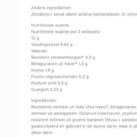
Andere ingrediënten
ZinoBiotic+ bevat alleen actieve bestanddelen. Er zitt
Nutritionele waarde
Nutritionele waarde per 2 eetlepels:
12 g
Voedingsvezel 8,64 g
Waarvan
Resistent zetmeelmengsel* 4,9 g
Bètaglucanen uit haver* 1,0 g
Inuline 1,8 g
Fructo-oligosacchariden 0,2 g
Psyllium schil 0,5 g
Guargom 0,24 g
Ingrediënten:
Resistente zetmeel uit maïs (Zea mays)*, bètaglucanen u
zetmeel uit aardappelen (Solanum tuberosum), psylliu
resistent zetmeel uit groene bananen (Musa × paradisi
geabsorbeerd en gebruikt in de dunne darm, maar in p
dikke darm.