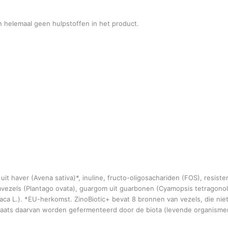
en helemaal geen hulpstoffen in het product.
it haver (Avena sativa)*, inuline, fructo-oligosachariden (FOS), resiste
mvezels (Plantago ovata), guargom uit guarbonen (Cyamopsis tetragonol
aca L.). *EU-herkomst. ZinoBiotic+ bevat 8 bronnen van vezels, die ni
laats daarvan worden gefermenteerd door de biota (levende organismen