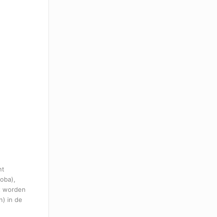
nt
oba),
et worden
) in de