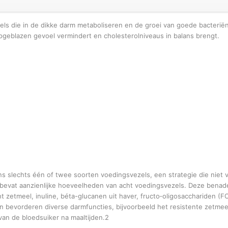
zels die in de dikke darm metaboliseren en de groei van goede bacterië
geblazen gevoel vermindert en cholesterolniveaus in balans brengt.
 slechts één of twee soorten voedingsvezels, een strategie die niet
+ bevat aanzienlijke hoeveelheden van acht voedingsvezels. Deze benad
t zetmeel, inuline, béta-glucanen uit haver, fructo‑oligosacchariden (F
 bevorderen diverse darmfuncties, bijvoorbeeld het resistente zetmeel
van de bloedsuiker na maaltijden.2