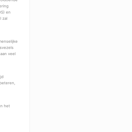
ering
OS) en
 zal
menselijke
svezels
 aan veel
jd
rbeteren,
in het