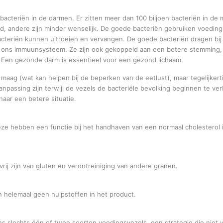
bacteriën in de darmen. Er zitten meer dan 100 biljoen bacteriën in de 
, andere zijn minder wenselijk. De goede bacteriën gebruiken voeding
cteriën kunnen uitroeien en vervangen. De goede bacteriën dragen bij
an ons immuunsysteem. Ze zijn ook gekoppeld aan een betere stemming,
Een gezonde darm is essentieel voor een gezond lichaam.
 maag (wat kan helpen bij de beperken van de eetlust), maar tegelijkerti
passing zijn terwijl de vezels de bacteriële bevolking beginnen te ve
aar een betere situatie.
Deze hebben een functie bij het handhaven van een normaal cholesterol 
vrij zijn van gluten en verontreiniging van andere granen.
en helemaal geen hulpstoffen in het product.
 slechts één of twee soorten voedingsvezels, een strategie die niet