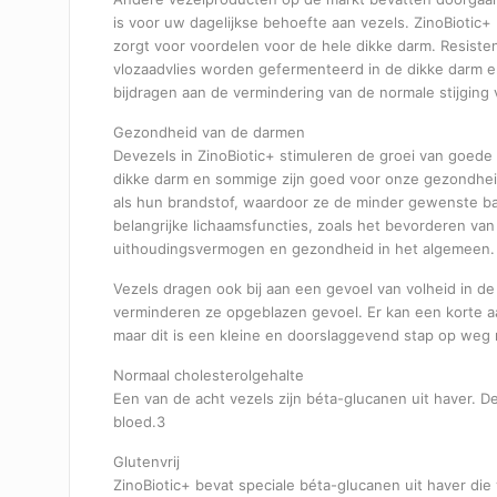
is voor uw dagelijkse behoefte aan vezels. ZinoBiotic
zorgt voor voordelen voor de hele dikke darm. Resisten
vlozaadvlies worden gefermenteerd in de dikke darm en
bijdragen aan de vermindering van de normale stijging 
Gezondheid van de darmen
Devezels in ZinoBiotic+ stimuleren de groei van goede 
dikke darm en sommige zijn goed voor onze gezondheid
als hun brandstof, waardoor ze de minder gewenste ba
belangrijke lichaamsfuncties, zoals het bevorderen v
uithoudingsvermogen en gezondheid in het algemeen. 
Vezels dragen ook bij aan een gevoel van volheid in de
verminderen ze opgeblazen gevoel. Er kan een korte aan
maar dit is een kleine en doorslaggevend stap op weg n
Normaal cholesterolgehalte
Een van de acht vezels zijn béta-glucanen uit haver. 
bloed.3
Glutenvrij
ZinoBiotic+ bevat speciale béta-glucanen uit haver die 