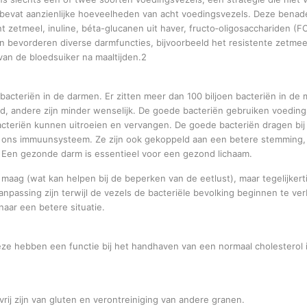
+ bevat aanzienlijke hoeveelheden van acht voedingsvezels. Deze benad
t zetmeel, inuline, béta-glucanen uit haver, fructo‑oligosacchariden (F
 bevorderen diverse darmfuncties, bijvoorbeeld het resistente zetmeel
van de bloedsuiker na maaltijden.2
bacteriën in de darmen. Er zitten meer dan 100 biljoen bacteriën in de 
, andere zijn minder wenselijk. De goede bacteriën gebruiken voeding
cteriën kunnen uitroeien en vervangen. De goede bacteriën dragen bij
an ons immuunsysteem. Ze zijn ook gekoppeld aan een betere stemming,
Een gezonde darm is essentieel voor een gezond lichaam.
 maag (wat kan helpen bij de beperken van de eetlust), maar tegelijkerti
passing zijn terwijl de vezels de bacteriële bevolking beginnen te ve
aar een betere situatie.
Deze hebben een functie bij het handhaven van een normaal cholesterol 
vrij zijn van gluten en verontreiniging van andere granen.