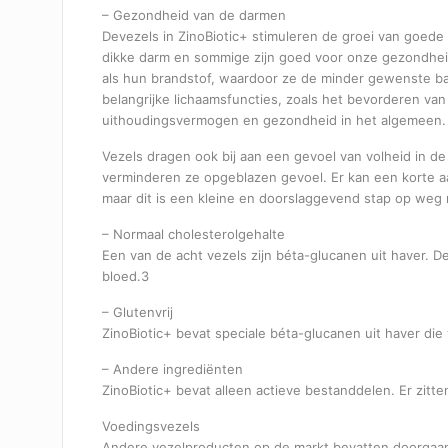
– Gezondheid van de darmen
Devezels in ZinoBiotic+ stimuleren de groei van goede 
dikke darm en sommige zijn goed voor onze gezondheid
als hun brandstof, waardoor ze de minder gewenste ba
belangrijke lichaamsfuncties, zoals het bevorderen v
uithoudingsvermogen en gezondheid in het algemeen. 
Vezels dragen ook bij aan een gevoel van volheid in de
verminderen ze opgeblazen gevoel. Er kan een korte aan
maar dit is een kleine en doorslaggevend stap op weg n
– Normaal cholesterolgehalte
Een van de acht vezels zijn béta-glucanen uit haver. 
bloed.3
– Glutenvrij
ZinoBiotic+ bevat speciale béta-glucanen uit haver die 
– Andere ingrediënten
ZinoBiotic+ bevat alleen actieve bestanddelen. Er zitt
Voedingsvezels
Andere vezelproducten op de markt bevatten doorgaans