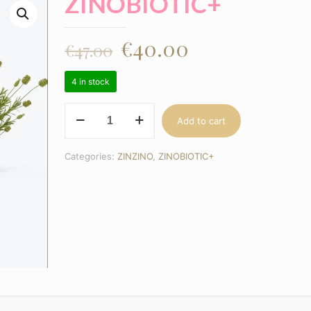
ZINOBIOTIC+
€
40.00
€
47.00
4 in stock
ZINOBIOTIC+
Add to cart
quantity
Categories:
ZINZINO
,
ZINOBIOTIC+