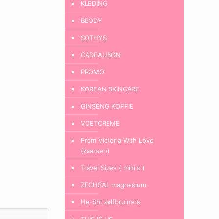
KLEDING
BBODY
SOTHYS
CADEAUBON
PROMO
KOREAN SKINCARE
GINSENG KOFFIE
VOETCREME
From Victoria With Love
(kaarsen)
Travel Sizes ( mini's )
ZECHSAL magnesium
He-Shi zelfbruiners
THIS IS US.