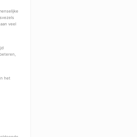
menselijke
svezels
 aan veel
jd
rbeteren,
in het
 voldoende