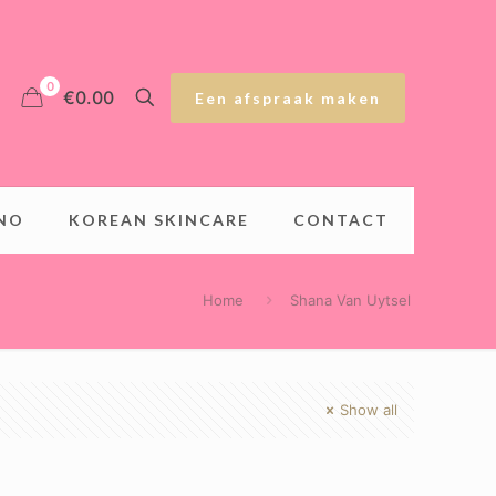
0
€0.00
Een afspraak maken
INO
KOREAN SKINCARE
CONTACT
Home
Shana Van Uytsel
Show all