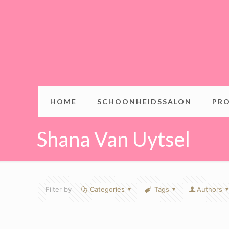
HOME
SCHOONHEIDSSALON
PR
Shana Van Uytsel
Filter by
Categories
Tags
Authors