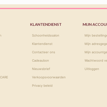
KLANTENDIENST
MIJN ACCO
n
Schoonheidssalon
Mijn bestellin
Klantendienst
Mijn adresgeg
Contacteer ons
Mijn accountg
Cadeaubon
Wachtwoord v
Nieuwsbrief
Uitloggen
NCARE
Verkoopsvoorwaarden
Privacy beleid