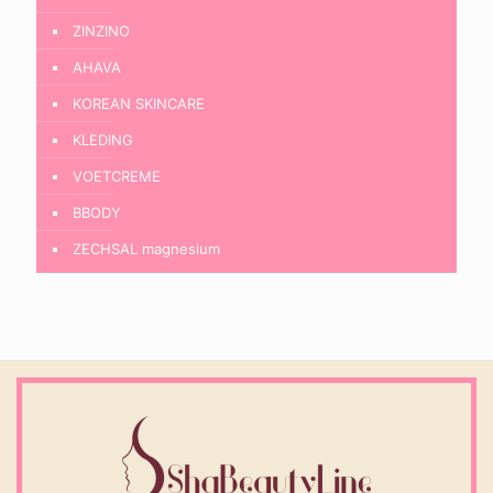
ZINZINO
AHAVA
KOREAN SKINCARE
KLEDING
VOETCREME
BBODY
ZECHSAL magnesium