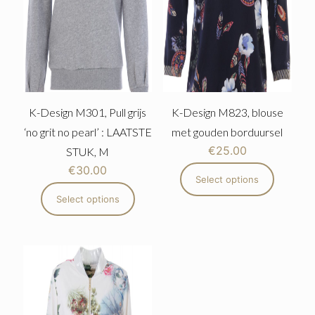
K-Design M301, Pull grijs
K-Design M823, blouse
‘no grit no pearl’ : LAATSTE
met gouden borduursel
€
25.00
STUK, M
€
30.00
Select options
Select options