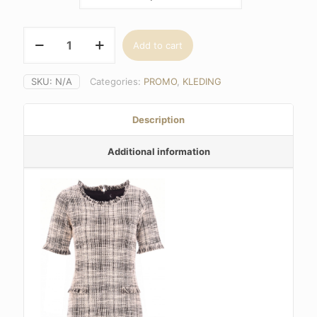
K-
Add to cart
Design
M502,
kleedje
SKU:
N/A
Categories:
PROMO
,
KLEDING
ronde
hals
quantity
Description
Additional information