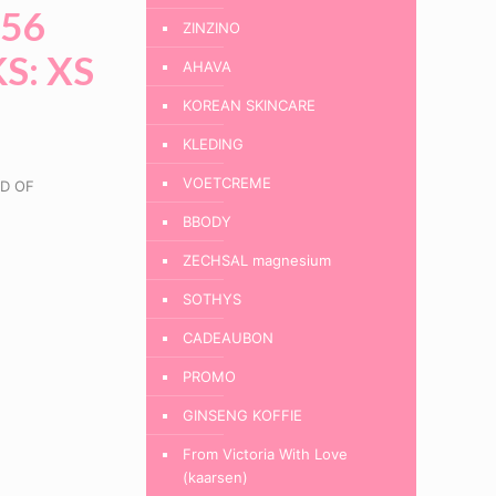
256
ZINZINO
S: XS
AHAVA
KOREAN SKINCARE
KLEDING
VOETCREME
D OF
BBODY
ZECHSAL magnesium
SOTHYS
CADEAUBON
PROMO
GINSENG KOFFIE
From Victoria With Love
(kaarsen)