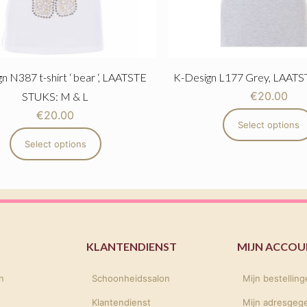
n N387 t-shirt ‘ bear ‘, LAATSTE
K-Design L177 Grey, LAATS
€
20.00
STUKS: M & L
€
20.00
Select options
Select options
KLANTENDIENST
MIJN ACCO
n
Schoonheidssalon
Mijn bestellin
Klantendienst
Mijn adresgeg