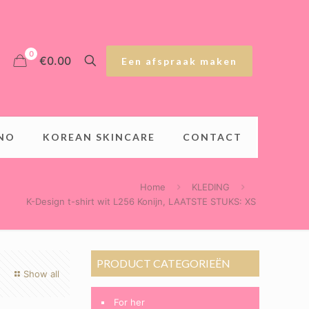
0
€0.00
Een afspraak maken
INO
KOREAN SKINCARE
CONTACT
Home
KLEDING
K-Design t-shirt wit L256 Konijn, LAATSTE STUKS: XS
PRODUCT CATEGORIEËN
Show all
For her