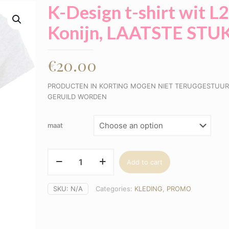
K-Design t-shirt wit L
Konijn, LAATSTE STUK
€
20.00
PRODUCTEN IN KORTING MOGEN NIET TERUGGESTUUR
GERUILD WORDEN
maat
K-
Add to cart
Design
t-
shirt
SKU:
N/A
Categories:
KLEDING
,
PROMO
wit
L256
Konijn,
LAATSTE