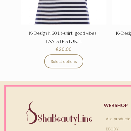
K-Design N301 t-shirt ‘ good vibes ‘,
K-Desig
LAATSTE STUK: L
€
20.00
Select options
WEBSHOP
Alle producte
BBODY