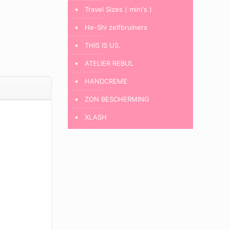
Travel Sizes ( mini's )
He-Shi zelfbruiners
THIS IS US.
ATELIER REBUL
HANDCREME
ZON BESCHERMING
XLASH