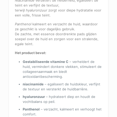
Niacinamide
verbetert de helderheid, egaliseert de
teint en verfijnt de textuur,
terwijl
hyaluronzuur
zorgt voor diepe hydratatie voor
een volle, frisse teint.
Panthenol
kalmeert en verzacht de huid, waardoor
ze geschikt is voor dagelijks gebruik.
De zachte, met essence doordrenkte pads glijden
soepel over de huid en zorgen voor een stralende,
egale teint.
Het product bevat:
Gestabiliseerde vitamine C
– verheldert de
huid, vermindert donkere vlekken, stimuleert de
collageenaanmaak en biedt
antioxidantbescherming.
niacinamide
– egaliseert de huidskleur, verfijnt
de textuur en versterkt de huidbarrière.
hyaluronzuur
– hydrateert diep en houdt de
vochtbalans op peil.
Panthenol
– verzacht, kalmeert en verhoogt het
comfort.