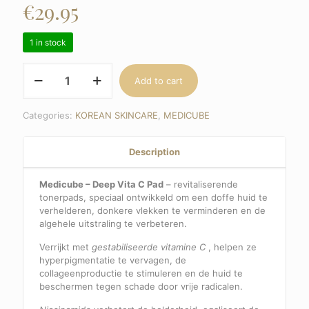
€
29.95
1 in stock
Medicube
Add to cart
–
Deep
Vita
Categories:
KOREAN SKINCARE
,
MEDICUBE
C
Pad,
150
Description
g
quantity
Medicube – Deep Vita C Pad
– revitaliserende
tonerpads, speciaal ontwikkeld om een ​​doffe huid te
verhelderen, donkere vlekken te verminderen en de
algehele uitstraling te verbeteren.
Verrijkt met
gestabiliseerde vitamine C
, helpen ze
hyperpigmentatie te vervagen, de
collageenproductie te stimuleren en de huid te
beschermen tegen schade door vrije radicalen.