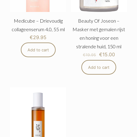
Medicube – Drievoudig
Beauty Of Joseon –
collageenserum 4.0, 55 ml
Masker met gemalen rijst
€
29.95
en honing voor een
stralende huid, 150 ml
Add to cart
€
15.00
€
19.95
Add to cart