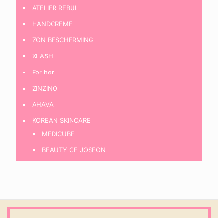
ATELIER REBUL
HANDCREME
ZON BESCHERMING
XLASH
For her
ZINZINO
AHAVA
KOREAN SKINCARE
MEDICUBE
BEAUTY OF JOSEON