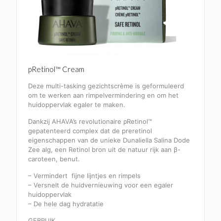
pRetinol™ Cream
Deze multi-tasking gezichtscrème is geformuleerd
om te werken aan rimpelvermindering en om het
huidoppervlak egaler te maken.
Dankzij AHAVA’s revolutionaire ρRetinol™
gepatenteerd complex dat de preretinol
eigenschappen van de unieke Dunaliella Salina Dode
Zee alg, een Retinol bron uit de natuur rijk aan β-
caroteen, benut.
– Vermindert fijne lijntjes en rimpels
– Versnelt de huidvernieuwing voor een egaler
huidoppervlak
– De hele dag hydratatie
GEBRUIK