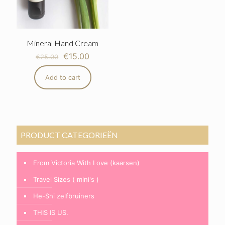
Mineral Hand Cream
€
15.00
€
25.00
Add to cart
PRODUCT CATEGORIEËN
From Victoria With Love (kaarsen)
Travel Sizes ( mini's )
He-Shi zelfbruiners
THIS IS US.