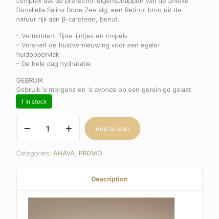
complex dat de preretinol eigenschappen van de unieke
Dunaliella Salina Dode Zee alg, een Retinol bron uit de
natuur rijk aan β-caroteen, benut.
– Vermindert fijne lijntjes en rimpels
– Versnelt de huidvernieuwing voor een egaler
huidoppervlak
– De hele dag hydratatie
GEBRUIK
Gebruik ‘s morgens en ‘s avonds op een gereinigd gelaat.
1 in stock
pRetinol™
Add to cart
Cream
quantity
Categories:
AHAVA
,
PROMO
Description