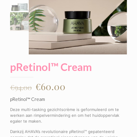
pRetinol™ Cream
€
60.00
€
94.00
pRetinol™ Cream
Deze multi-tasking gezichtscrème is geformuleerd om te
werken aan rimpelvermindering en om het huidoppervlak
egaler te maken.
Dankzij AHAVA’s revolutionaire ρRetinol™ gepatenteerd