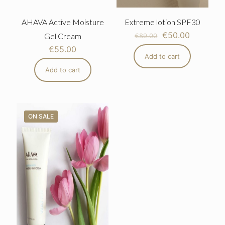
AHAVA Active Moisture
Extreme lotion SPF30
€
50.00
Gel Cream
€
89.00
€
55.00
Add to cart
Add to cart
ON SALE