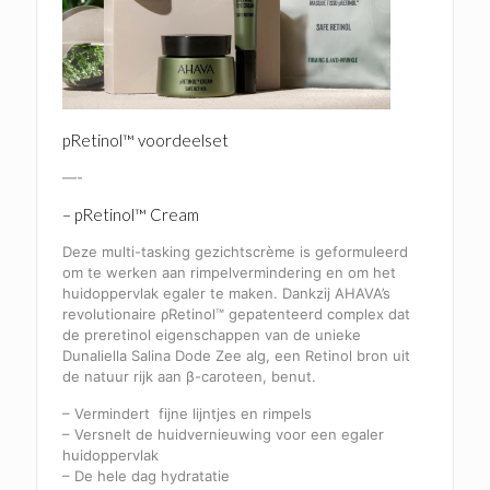
pRetinol™ voordeelset
—-
– pRetinol™ Cream
Deze multi-tasking gezichtscrème is geformuleerd
om te werken aan rimpelvermindering en om het
huidoppervlak egaler te maken. Dankzij AHAVA’s
revolutionaire ρRetinol™ gepatenteerd complex dat
de preretinol eigenschappen van de unieke
Dunaliella Salina Dode Zee alg, een Retinol bron uit
de natuur rijk aan β-caroteen, benut.
– Vermindert fijne lijntjes en rimpels
– Versnelt de huidvernieuwing voor een egaler
huidoppervlak
– De hele dag hydratatie