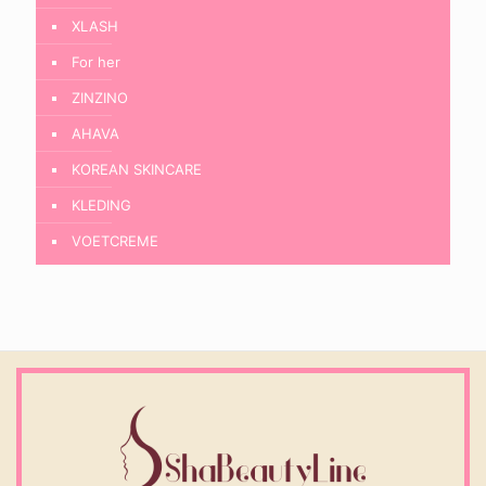
XLASH
For her
ZINZINO
AHAVA
KOREAN SKINCARE
KLEDING
VOETCREME