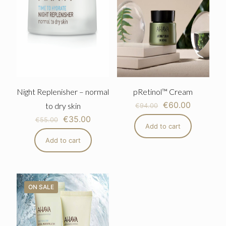
Night Replenisher – normal
pRetinol™ Cream
€
60.00
to dry skin
€
94.00
€
35.00
€
55.00
Add to cart
Add to cart
ON SALE