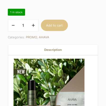
1 in stock
pRetinol™
Add to cart
voordeelset
quantity
Categories:
PROMO
,
AHAVA
Description