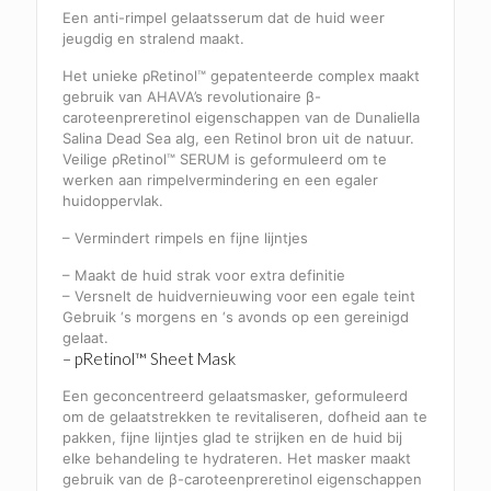
Een anti-rimpel gelaatsserum dat de huid weer
jeugdig en stralend maakt.
Het unieke ρRetinol™ gepatenteerde complex maakt
gebruik van AHAVA’s revolutionaire β-
caroteenpreretinol eigenschappen van de Dunaliella
Salina Dead Sea alg, een Retinol bron uit de natuur.
Veilige ρRetinol™ SERUM is geformuleerd om te
werken aan rimpelvermindering en een egaler
huidoppervlak.
– Vermindert rimpels en fijne lijntjes
– Maakt de huid strak voor extra definitie
– Versnelt de huidvernieuwing voor een egale teint
Gebruik ‘s morgens en ‘s avonds op een gereinigd
gelaat.
– pRetinol™ Sheet Mask
Een geconcentreerd gelaatsmasker, geformuleerd
om de gelaatstrekken te revitaliseren, dofheid aan te
pakken, fijne lijntjes glad te strijken en de huid bij
elke behandeling te hydrateren. Het masker maakt
gebruik van de β-caroteenpreretinol eigenschappen