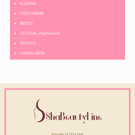
KLEDING
VOETCREME
BBODY
ZECHSAL magnesium
SOTHYS
CADEAUBON
SHABEAUTYLINE