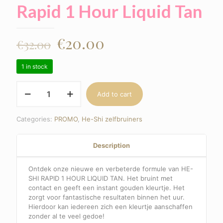
Rapid 1 Hour Liquid Tan
€
20.00
€
32.00
1 in stock
Rapid
Add to cart
1
Hour
Liquid
Categories:
PROMO
,
He-Shi zelfbruiners
Tan
quantity
Description
Ontdek onze nieuwe en verbeterde formule van HE-
SHI RAPID 1 HOUR LIQUID TAN. Het bruint met
contact en geeft een instant gouden kleurtje. Het
zorgt voor fantastische resultaten binnen het uur.
Hierdoor kan iedereen zich een kleurtje aanschaffen
zonder al te veel gedoe!