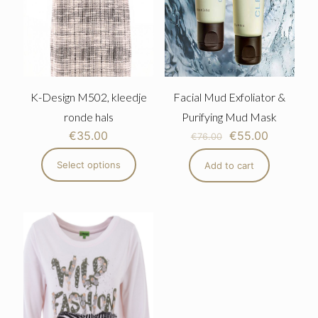
K-Design M502, kleedje
Facial Mud Exfoliator &
ronde hals
Purifying Mud Mask
€
35.00
€
55.00
€
76.00
Select options
Add to cart