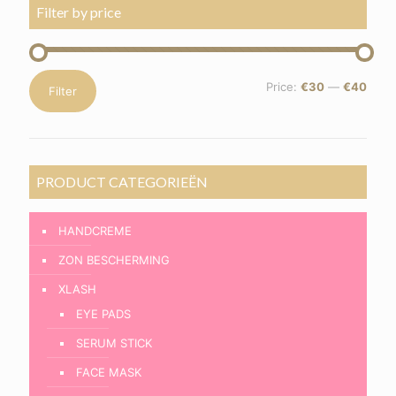
Filter by price
Min
Max
Price:
€30
—
€40
Filter
price
price
PRODUCT CATEGORIEËN
HANDCREME
ZON BESCHERMING
XLASH
EYE PADS
SERUM STICK
FACE MASK