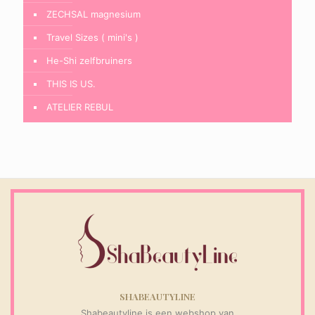
ZECHSAL magnesium
Travel Sizes ( mini's )
He-Shi zelfbruiners
THIS IS US.
ATELIER REBUL
SHABEAUTYLINE
Shabeautyline is een webshop van