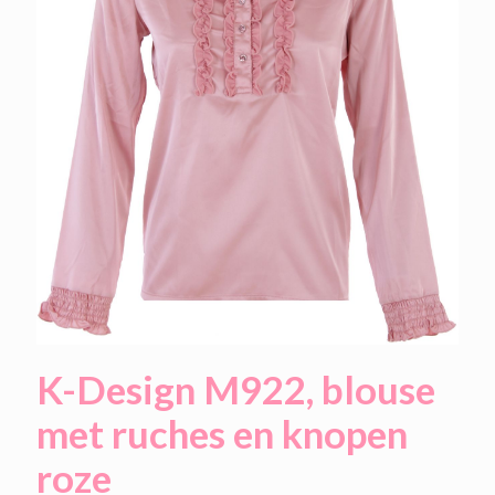
K-Design M922, blouse
met ruches en knopen
roze