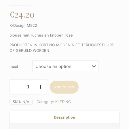
€
24.20
K-Design M922
blouse met ruches en knopen roze
PRODUCTEN IN KORTING MOGEN NIET TERUGGESTUURD
OF GERUILD WORDEN
maat
K-
Add to cart
Design
M922,
blouse
SKU:
N/A
Category:
KLEDING
met
ruches
en
Description
knopen
roze