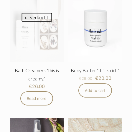
uitverkocht
Bath Creamers “this is
Body Butter “this is rich.”
€
20.00
creamy.”
€
29.00
€
26.00
Add to cart
Read more