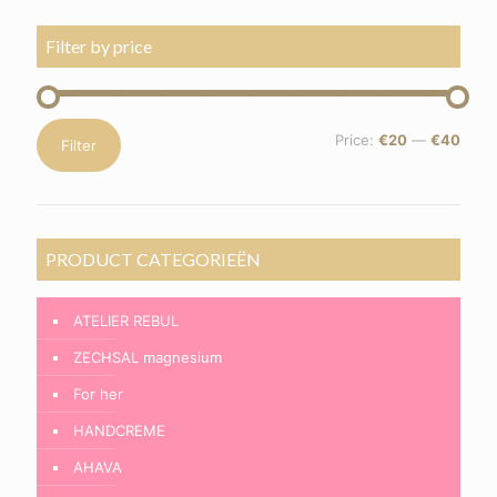
Filter by price
Min
Max
Price:
€20
—
€40
Filter
price
price
PRODUCT CATEGORIEËN
ATELIER REBUL
ZECHSAL magnesium
For her
HANDCREME
AHAVA